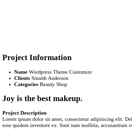
Joy is the best makeup.
Vous êtes ici!
Accueil
Portfolio
Joy is the best makeup.
Project Information
Name
Wordpress Theme Customize
Clients
Smaith Anderson
Categories
Beauty Shop
Joy is the best makeup.
Project Description
Lorem ipsum dolor sit amet, consectetur adipisicing elit. De
esse quidem inventore ex. Sunt nam mollitia, accusantium vo