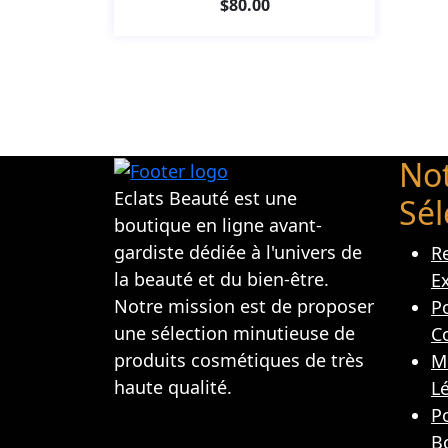
$
80.00
No
Eclats Beauté est une
Sél
boutique en ligne avant-
gardiste dédiée à l'univers de
R
la beauté et du bien-être.
E
Notre mission est de proposer
Po
une sélection minutieuse de
C
produits cosmétiques de très
M
haute qualité.
L
Po
B