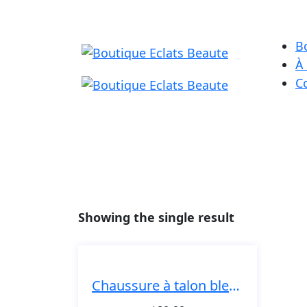
B
À
C
Showing the single result
Chaussure à talon bleue-marin