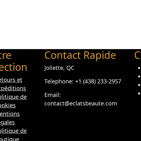
tre
Contact Rapide
C
ection
Joliette, QC
etours et
Telephone: +1 (438) 233-2957
xpéditions
Email:
litique de
contact@eclatsbeaute.com
ookies
entions
égales
litique de
outique