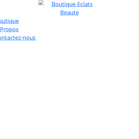
outique
 Propos
ontactez-nous
Accueil
Produits identifiés “38”