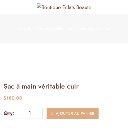
Accueil
Tous Les Produits
Sac À Main Véritable Cuir
Sac à main véritable cuir
$
180.00
quantité
Qty:
AJOUTER AU PANIER
de
Sac